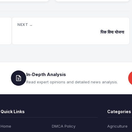
NEXT →
पिक विमा योजना
In-Depth Analysis
Read expert opinions and detailed news analysis.
Quick Links
Categories
Home
DMCA Policy
Agriculture