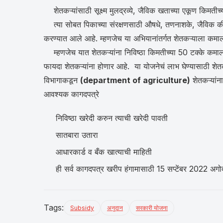
शेतकऱ्यांसाठी सूक्ष्म मुलद्रव्ये, जैविक खताच्या एकूण किमतीच्
त्या सोबत पिकाच्या संरक्षणसाठी औषधे, तणनाशके, जैविक कीड 
करण्यात आले आहे. म्हणजेच या अभियानांतर्गत शेतकऱ्याला कमाल 
म्हणजेच यात शेतकऱ्यांना निविष्ठा किमतीच्या 50 टक्के कमाल 50
फायदा शेतकऱ्यांना होणार आहे. या योजनेचं लाभ घेण्यासाठी शे
विभागाकडून
(department of agriculture)
शेतकऱ्यांना
आवश्यक कागदपत्रे
निविष्ठा खरेदी करुन त्याची खरेदी पावती
सातबारा उतारा
आधारकार्ड व बँक खात्याची माहिती
ही सर्व कागदपत्र खरीप हंगामासाठी 15 सप्टेंबर 2022 अग
Tags:
Subsidy
अनुदान
सरकारी योजना