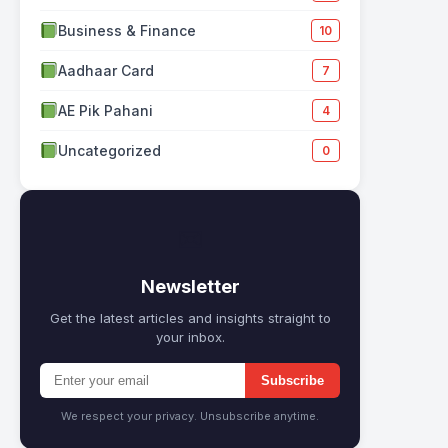
Business & Finance
10
Aadhaar Card
7
AE Pik Pahani
4
Uncategorized
0
✉
Newsletter
Get the latest articles and insights straight to
your inbox.
Subscribe
We respect your privacy. Unsubscribe anytime.