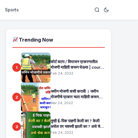
Sports
Trending Now
कोर्ट वाटप / विभाजन प्रकरणातील
मोजणी माहिती करून घेऊया | court
1
commission mojani
Feb 24, 2022
जमीन मोजणी कशी करावी । जमीन
मोजणीचे प्रकार चला माहिती करून
2
घेऊया | land record
Mar 24, 2022
maharashtra
तुम्ही ई-पिक पाहणी केली का ? केली
असेल तर यशस्वी झाली का ? असे चेक
3
करा मोबाईल मधून एका मिनिटांत. E
Feb 24, 2022
Pik Pahani Status Check