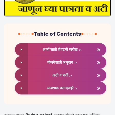
Table of Contents
»
अर्जा साठी शेवटची तारीख :-
»
योजनेसाठी अनुदान :-
»
अटी व शर्ती :-
»
आवश्यक कागदपत्रे :-
कुक्कुट पालन
(kukut palan)
अनुदान योजने बद्दल एक अतिशय