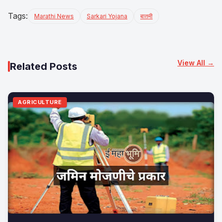
Tags:
Marathi News
Sarkari Yojana
बातमी
View All →
Related Posts
AGRICULTURE