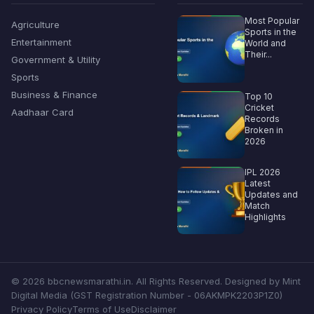
Most Popular
Agriculture
Sports in the
Entertainment
World and
Their...
Government & Utility
Sports
Business & Finance
Top 10
Cricket
Aadhaar Card
Records
Broken in
2026
IPL 2026
Latest
Updates and
Match
Highlights
© 2026 bbcnewsmarathi.in. All Rights Reserved. Designed by Mint
Digital Media (GST Registration Number - 06AKMPK2203P1Z0)
Privacy Policy
Terms of Use
Disclaimer