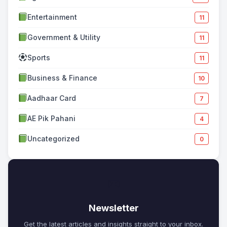
Entertainment
11
Government & Utility
11
Sports
11
Business & Finance
10
Aadhaar Card
7
AE Pik Pahani
4
Uncategorized
0
✉
Newsletter
Get the latest articles and insights straight to your inbox.