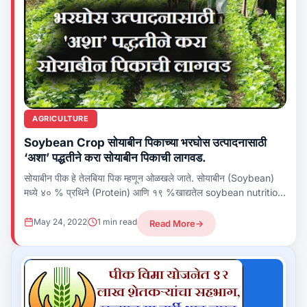
AGRICULTURE
Soybean Crop सोयाबीन पिकाच्या भरघोस उत्पादनासाठी
‘अशा’ पद्धतीने करा सोयाबीन पिकाची लागवड.
सोयाबीन पीक हे तेलबिया पिक म्हणून ओळखले जाते. सोयाबीन (Soybean)
मध्ये ४० % प्रथिने (Protein) आणि १९ %खाद्यतेल soybean nutrition
असल्यामुळे जगतिकस्तरावर...
May 24, 2022
1 min read
Read More
→