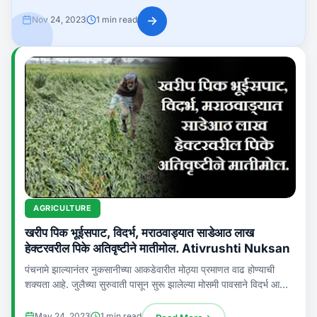
पावसाची...
→
Nov 24, 2023
1 min read
AGRICULTURE
खरीप पिक भूईसपाट, विदर्भ, मराठवाड्यात साडेआठ लाख
हेक्टरवरील पिके अतिवृष्टीने मातीमोल. Ativrushti Nuksan
पंचनामे झाल्यानंतर नुकसानीच्या आकडेवारीत मोठ्या प्रमाणत वाढ होण्याची
शक्यता आहे. जुलैच्या सुरुवाती पासून सुरू झालेल्या मोसमी पावसाने विदर्भ आणि
मराठवाड्याला…
May 24, 2023
1 min read