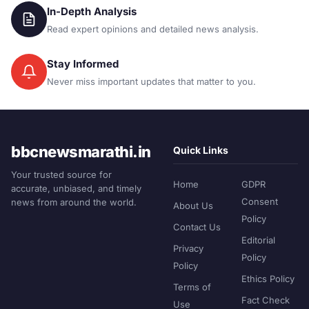
In-Depth Analysis
Read expert opinions and detailed news analysis.
Stay Informed
Never miss important updates that matter to you.
bbcnewsmarathi.in
Quick Links
Your trusted source for
Home
GDPR
accurate, unbiased, and timely
Consent
news from around the world.
About Us
Policy
Contact Us
Editorial
Privacy
Policy
Policy
Ethics Policy
Terms of
Fact Check
Use