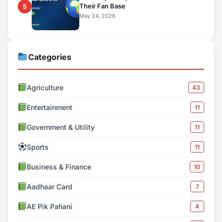
Their Fan Base
5
May 24, 2026
Categories
Agriculture
43
Entertainment
11
Government & Utility
11
Sports
11
Business & Finance
10
Aadhaar Card
7
AE Pik Pahani
4