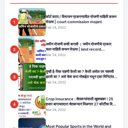
कोर्ट वाटप / विभाजन प्रकरणातील मोजणी माहिती करून
घेऊया | court commission mojani
1
Feb 24, 2022
जमीन मोजणी कशी करावी । जमीन मोजणीचे प्रकार
चला माहिती करून घेऊया | land record
2
maharashtra
Mar 24, 2022
तुम्ही ई-पिक पाहणी केली का ? केली असेल तर यशस्वी
झाली का ? असे चेक करा मोबाईल मधून एका मिनिटांत.
3
E Pik Pahani Status Check
Feb 24, 2022
Crop Insurance : शेतकऱ्यांसाठी खुशखबर ! 25
हजार बागायतदारा शेतकऱ्यानं मिळणार 27 कोटींचा विमा
4
मंजूर, कसा तो वाचा सविस्तर
Mar 24, 2022
Most Popular Sports in the World and