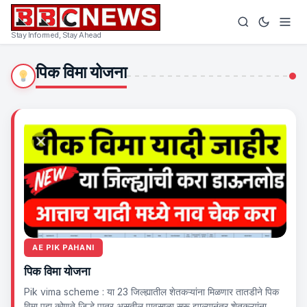
Stay Informed, Stay Ahead
पिक विमा योजना
AE PIK PAHANI
पिक विमा योजना
Pik vima scheme : या 23 जिल्ह्यातील शेतकऱ्यांना मिळणार तातडीने पिक
विमा पहा कोणते जिल्हे पात्र असतील पावसाळा सुरू झाल्यानंतर शेतकऱ्यांना