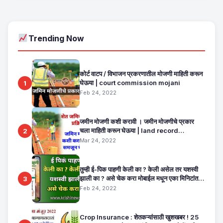
Trending Now
कोर्ट वाटप / विभाजन प्रकरणातील मोजणी माहिती करून
घेऊया | court commission mojani
1
Feb 24, 2022
जमीन मोजणी कशी करावी । जमीन मोजणीचे प्रकार
चला माहिती करून घेऊया | land record
2
maharashtra
Mar 24, 2022
तुम्ही ई-पिक पाहणी केली का ? केली असेल तर यशस्वी
झाली का ? असे चेक करा मोबाईल मधून एका मिनिटांत.
3
E Pik Pahani Status Check
Feb 24, 2022
Crop Insurance : शेतकऱ्यांसाठी खुशखबर ! 25