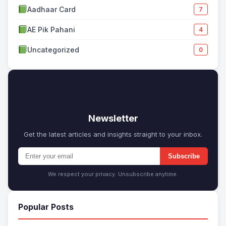
Aadhaar Card
7
AE Pik Pahani
4
Uncategorized
0
✉
Newsletter
Get the latest articles and insights straight to your inbox.
Subscribe
We respect your privacy. Unsubscribe anytime.
Popular Posts