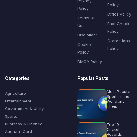
Privacy
Policy
Policy
Ethics Policy
Terms of
Fact Check
Use
Policy
Disclaimer
Corrections
Cookie
Policy
Policy
DMCA Policy
Categories
Popular Posts
Most Popular
Agriculture
Sports in the
Entertainment
World and
Their...
Government & Utility
Sports
Business & Finance
Top 10
Cricket
Aadhaar Card
Records