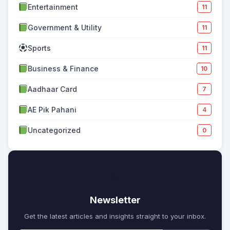
Entertainment
11
Government & Utility
11
Sports
11
Business & Finance
10
Aadhaar Card
7
AE Pik Pahani
4
Uncategorized
0
✉
Newsletter
Get the latest articles and insights straight to your inbox.