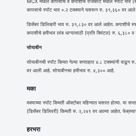
MCX मधील कापसाचे व कपाशीचे राजकोट मधील स्पॉट भाव (रु. प
कापसाचे स्पॉट भाव ०.२ टक्क्याने घसरून रु. ३१,३६० वर आले ह
डिसेंबर डिलिव्हरी भाव रु. ३१,८३० वर आले आहेत. कपाशीचे स्
कपाशीचे हमीभाव लांब धाग्यासाठी (प्रति क्विंटल) रु. ६,३८० व
सोयाबीन
सोयाबीनची स्पॉट किमत गेल्या सप्ताहात ४.८ टक्क्यांनी वाढून रु
वर आली आहे. सोयाबीनचा हमीभाव रु. ४,३०० आहे.
मका
मक्याच्या स्पॉट किमती ऑक्टोबर महिन्यात घसरत होत्या. या सप्त
(डिसेंबर डिलिवरी) किमती रु. २,२४९ वर आल्या आहेत. फेब्रुवा
हरभरा