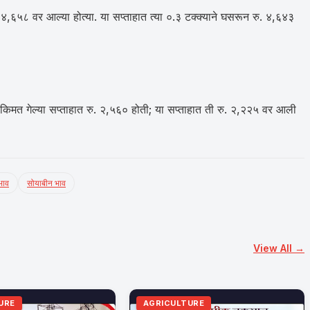
रु. ४,६५८ वर आल्या होत्या. या सप्ताहात त्या ०.३ टक्क्याने घसरून रु. ४,६४३
पॉट किमत गेल्या सप्ताहात रु. २,५६० होती; या सप्ताहात ती रु. २,२२५ वर आली
भाव
सोयाबीन भाव
View All →
URE
AGRICULTURE