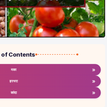
 of Contents
»
मका
»
हरभरा
»
कांदा