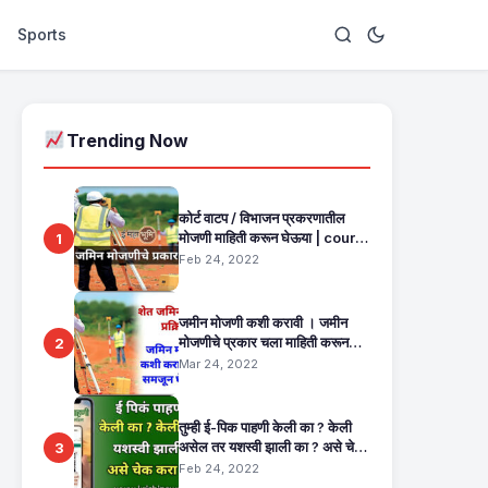
Sports
Trending Now
कोर्ट वाटप / विभाजन प्रकरणातील
मोजणी माहिती करून घेऊया | court
1
commission mojani
Feb 24, 2022
जमीन मोजणी कशी करावी । जमीन
मोजणीचे प्रकार चला माहिती करून
2
घेऊया | land record
Mar 24, 2022
maharashtra
तुम्ही ई-पिक पाहणी केली का ? केली
असेल तर यशस्वी झाली का ? असे चेक
3
करा मोबाईल मधून एका मिनिटांत. E
Feb 24, 2022
Pik Pahani Status Check