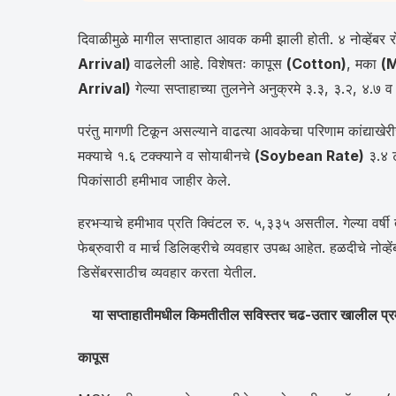
दिवाळीमुळे मागील सप्ताहात आवक कमी झाली होती. ४ नोव्हेंबर 
Arrival)
वाढलेली आहे. विशेषतः कापूस
(Cotton)
, मका
(
Arrival)
गेल्या सप्ताहाच्या तुलनेने अनुक्रमे ३.३, ३.२, ४.७ 
परंतु मागणी टिकून असल्याने वाढत्या आवकेचा परिणाम कांद्याखे
मक्याचे १.६ टक्क्याने व सोयाबीनचे
(Soybean Rate)
३.४ टक
पिकांसाठी हमीभाव जाहीर केले.
हरभऱ्याचे हमीभाव प्रति क्विंटल रु. ५,३३५ असतील. गेल्या वर्षी
फेब्रुवारी व मार्च डिलिव्हरीचे व्यवहार उपब्ध आहेत. हळदीचे नोव्ह
डिसेंबरसाठीच व्यवहार करता येतील.
या सप्ताहातीमधील किमतीतील सविस्तर चढ-उतार खालील प्रम
कापूस