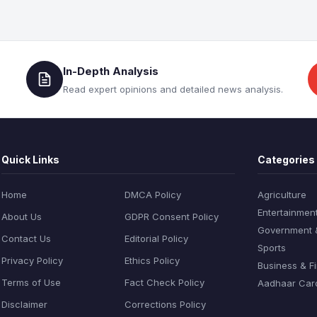
In-Depth Analysis
Read expert opinions and detailed news analysis.
Quick Links
Categories
Home
DMCA Policy
Agriculture
Entertainmen
About Us
GDPR Consent Policy
Government & 
Contact Us
Editorial Policy
Sports
Privacy Policy
Ethics Policy
Business & F
Terms of Use
Fact Check Policy
Aadhaar Car
Disclaimer
Corrections Policy