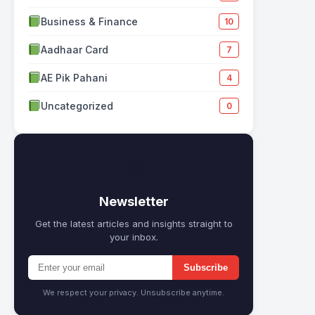
Business & Finance
10
Aadhaar Card
7
AE Pik Pahani
4
Uncategorized
0
✉
Newsletter
Get the latest articles and insights straight to
your inbox.
Subscribe
We respect your privacy. Unsubscribe anytime.