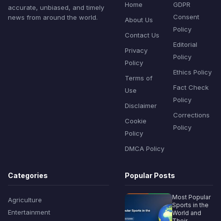
Home
GDPR
accurate, unbiased, and timely
Consent
news from around the world.
About Us
Policy
Contact Us
Editorial
Privacy
Policy
Policy
Ethics Policy
Terms of
Fact Check
Use
Policy
Disclaimer
Corrections
Cookie
Policy
Policy
DMCA Policy
Categories
Popular Posts
Most Popular
Agriculture
Sports in the
Entertainment
World and
Their...