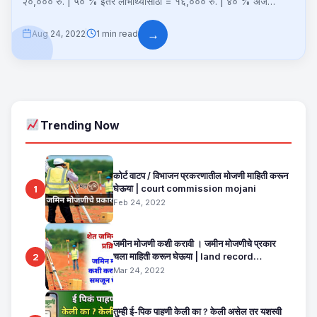
२०,००० रु. | ५० % इतर लाभार्थ्यासाठी = १६,००० रु. | ४० % अर्ज
करण्यासाठी आवश्यक...
→
Aug 24, 2022
1 min read
Trending Now
कोर्ट वाटप / विभाजन प्रकरणातील मोजणी माहिती करून
घेऊया | court commission mojani
1
Feb 24, 2022
जमीन मोजणी कशी करावी । जमीन मोजणीचे प्रकार
चला माहिती करून घेऊया | land record
2
maharashtra
Mar 24, 2022
तुम्ही ई-पिक पाहणी केली का ? केली असेल तर यशस्वी