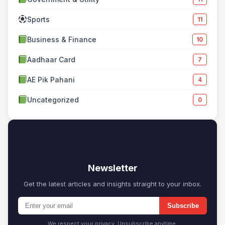
Sports
11
Business & Finance
10
Aadhaar Card
7
AE Pik Pahani
4
Uncategorized
0
✉
Newsletter
Get the latest articles and insights straight to your inbox.
Subscribe
We respect your privacy. Unsubscribe anytime.